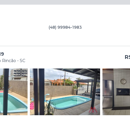
(48) 99984-1983
19
R
 Rincão - SC