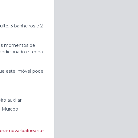
íte, 3 banheiros e 2
 nos momentos de
condicionado e tenha
que este imóvel pode
ro auxiliar
Murado
ona-nova-balneario-