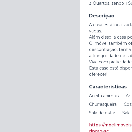
3
Quartos, sendo
1
S
Descrição
A casa está localiza
vagas.
Além disso, a casa p
O imóvel também ofer
descontração, tenha 
a tranquilidade de sa
Viva com praticidade
Esta casa está dispo
oferecer!
Características
Aceita animais
Ar
Churrasqueira
Coz
Sala de estar
Sala
https://mbelimovei
rincao-sc