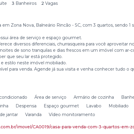
uíte
3
Banheiros
2
Vagas
da em Zona Nova, Balneário Rincão - SC, com 3 quartos, sendo 1 su
ossui área de serviço e espaço gourmet.
ece diversos diferenciais, churrasqueira para você aproveitar
noites de sono tranquilas e dias frescos em um imóvel com ar-
ber que seu lar está protegido.
 e estilo neste imóvel mobiliado.
nível para venda. Agende já sua visita e venha conhecer tudo o 
 condicionado
Área de serviço
Armário de cozinha
Banhei
inha
Despensa
Espaço gourmet
Lavabo
Mobiliado
 de jantar
Varanda
Vídeo monitoramento
s.com.br/imovel/CA0019/casa-para-venda-com-3-quartos-em-z