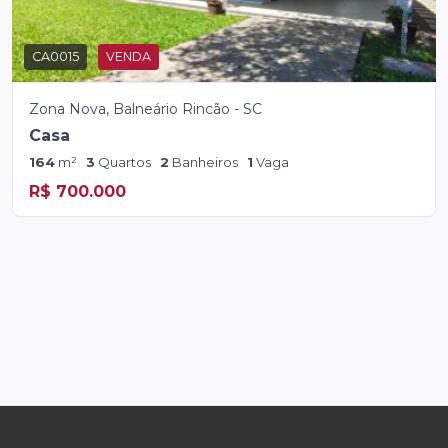
CA0015
VENDA
Zona Nova, Balneário Rincão - SC
Casa
164
m²
3
Quartos
2
Banheiros
1
Vaga
R$ 700.000