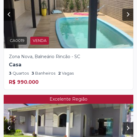
CA0019
VENDA
Zona Nova, Balneário Rincão - SC
Casa
3
Quartos
3
Banheiros
2
Vagas
R$ 990.000
Excelente Região