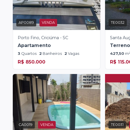
AP0089
VENDA
TE0032
Porto Fino, Criciúma - SC
Santa Aug
Apartamento
Terreno
3
Quartos
2
Banheiros
2
Vagas
427,50
m
R$ 850.000
R$ 115.
CA0019
VENDA
TE0031