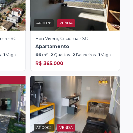
AP0076
VENDA
úma - SC
Ben Vivere, Criciúma - SC
Apartamento
s
1
Vaga
66
m²
2
Quartos
2
Banheiros
1
Vaga
R$ 365.000
AP0065
VENDA