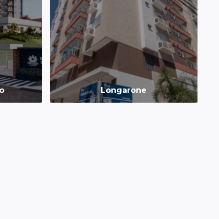
o
Longarone