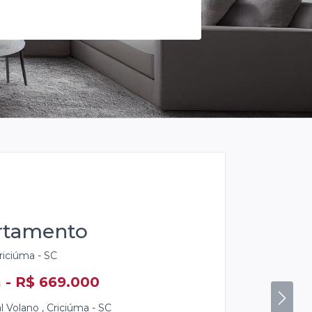
rtamento
 Criciúma - SC
 - R$ 700.000
Next
al Le Blanc