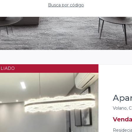
Busca por código
 2 carros
Apa
Le Blanc,
Venda
Residenci