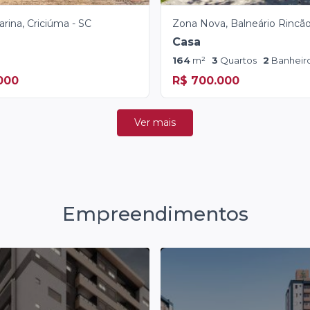
arina, Criciúma - SC
Zona Nova, Balneário Rincão
Casa
164
m²
3
Quartos
2
Banheir
000
R$ 700.000
Ver mais
Empreendimentos