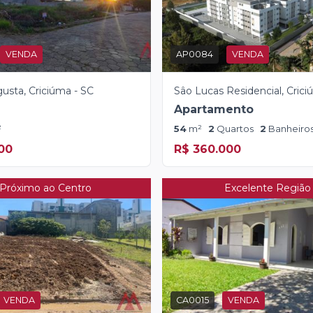
VENDA
AP0084
VENDA
usta, Criciúma - SC
Sâo Lucas Residencial, Crici
Apartamento
²
54
m²
2
Quartos
2
Banheiro
000
R$ 360.000
Próximo ao Centro
Excelente Região
VENDA
CA0015
VENDA