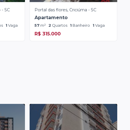
 - SC
Portal das flores, Criciúma - SC
Apartamento
os
1
Vaga
57
m²
2
Quartos
1
Banheiro
1
Vaga
R$ 315.000